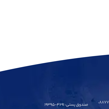
۸۸۷۷۶۶۴۷، ۴-۸۸۷۷۶۶۸۲، ۸۸۷۷۹۱۱۹،
صندوق پستی: ۴۶۹۱-۱۹۳۹۵